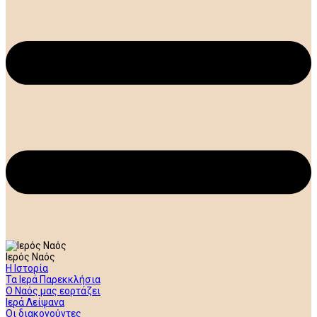
Ιερός Ναός
Η Ιστορία
Τα Ιερά Παρεκκλήσια
Ο Ναός μας εορτάζει
Ιερά Λείψανα
Οι διακονούντες