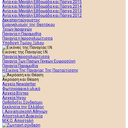
Αγία και Μεγάλη Εβδομάδα και Πάσχα 2015
Αγία και Μεγάλη Εβδομάδα και Πάσχα 2014
Αγία και Μεγάλη Εβδομάδα και Πάσχα 2013
Αγία και Μεγάλη Εβδομάδα και Πάσχα 2012
Δεκαπενταύγουστος
Ευαγγελισμός της Θεοτόκου
Τριών Ιεραρχών
Παναγία η Παραμυθία
Παναγία η Ιεροσολυμίτισσα
Υποδοχή Τιμίου Ξύλου
Εικόνες της Παναγίας Ι.Ν.
Παναγία Ιεροσολυμίτισσα
Παναγία Των Πασών Γενεών Ευφροσύνη
Παναγία Παραμυθία
Η Εικόνα Της Παναγίας Της Πορταϊτίσσης
Ακρόαση και Θέαση
Αρχείο Newsletter
Φωτογραφικό υλικό
Αρχεία Βίντεο
Αρχεία Ήχου
Ορθόδοξοι Σύνδεσμοι
Εκκλησία της Ελλάδος
Ι. Αρχιεπισκοπή Αθηνών
Αποστολική Διακονία
Μ.Κ.Ο. Αποστολή