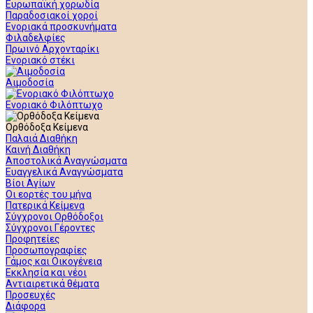
Ευρωπαϊκή χορωδία
Παραδοσιακοί χοροί
Ενοριακά προσκυνήματα
Φιλαδελφίες
Πρωινό Αρχονταρίκι
Ενοριακό στέκι
Αιμοδοσία
Ενοριακό Φιλόπτωχο
Ορθόδοξα Κείμενα
Παλαιά Διαθήκη
Καινή Διαθήκη
Αποστολικά Αναγνώσματα
Ευαγγελικά Αναγνώσματα
Βίοι Αγίων
Οι εορτές του μήνα
Πατερικά Κείμενα
Σύγχρονοι Ορθόδοξοι
Σύγχρονοι Γέροντες
Προφητείες
Προσωπογραφίες
Γάμος και Οικογένεια
Εκκλησία και νέοι
Αντιαιρετικά θέματα
Προσευχές
Διάφορα