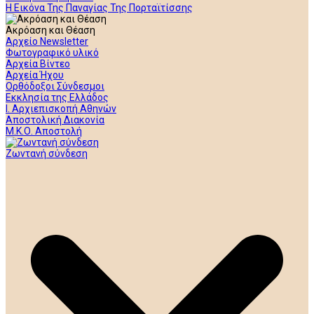
Η Εικόνα Της Παναγίας Της Πορταϊτίσσης
Ακρόαση και Θέαση
Αρχείο Newsletter
Φωτογραφικό υλικό
Αρχεία Βίντεο
Αρχεία Ήχου
Ορθόδοξοι Σύνδεσμοι
Εκκλησία της Ελλάδος
Ι. Αρχιεπισκοπή Αθηνών
Αποστολική Διακονία
Μ.Κ.Ο. Αποστολή
Ζωντανή σύνδεση