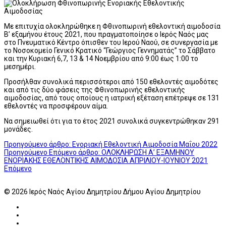
Με επιτυχία ολοκληρώθηκε η Φθινοπωρινή εθελοντική αιμοδοσία
Β’ εξαμήνου έτους 2021, που πραγματοποίησε ο Ιερός Ναός μας
στο Πνευματικό Κέντρο όπισθεν του Ιερού Ναού, σε συνεργασία με
το Νοσοκομείο Γενικό Κρατικό “Γεώργιος Γεννηματάς” το Σάββατο
και την Κυριακή 6,7, 13 & 14 Νοεμβρίου από 9:00 έως 1:00 το
μεσημέρι.
Προσήλθαν συνολικά περισσότεροι από 150 εθελοντές αιμοδότες
και από τις δύο φάσεις της Φθινοπωρινής εθελοντικής
αιμοδοσίας, από τους οποίους η ιατρική εξέταση επέτρεψε σε 131
εθελοντές να προσφέρουν αίμα.
Να σημειωθεί ότι για το έτος 2021 συνολικά συγκεντρώθηκαν 291
μονάδες.
Προηγούμενο άρθρο: Ενοριακή Εθελοντική Αιμοδοσία Μαΐου 2022
Προηγούμενο
Επόμενο άρθρο: ΟΛΟΚΛΗΡΩΣΗ Α’ ΕΞΑΜΗΝΟΥ
ΕΝΟΡΙΑΚΗΣ ΕΘΕΛΟΝΤΙΚΗΣ ΑΙΜΟΔΟΣΙΑ ΑΠΡΙΛΙΟΥ-ΙΟΥΝΙΟΥ 2021
Επόμενο
© 2026 Ιερός Ναός Αγίου Δημητρίου Δήμου Αγίου Δημητρίου