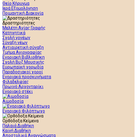
Θείο Κήρυγμα
Ιερά Εξομολόγηση
Ποιμαντική Διακονία
Δραστηριότητες
Μελέτη Αγίας Γραφής
Κατηχητικά
Σχολή γονέων
Σύναξη νέων
Αντιαιρετική σύναξη
Τμήμα Αγιογραφίας
Ενοριακή Βιβλιοθήκη
Σχολή Βυζ Μουσικής
Ευρωπαϊκή χορωδία
Παραδοσιακοί χοροί
Ενοριακά προσκυνήματα
Φιλαδελφίες
Πρωινό Αρχονταρίκι
Ενοριακό στέκι
Αιμοδοσία
Ενοριακό Φιλόπτωχο
Ορθόδοξα Κείμενα
Παλαιά Διαθήκη
Καινή Διαθήκη
Αποστολικά Αναγνώσματα