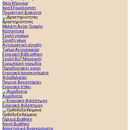
Θείο Κήρυγμα
Ιερά Εξομολόγηση
Ποιμαντική Διακονία
Δραστηριότητες
Μελέτη Αγίας Γραφής
Κατηχητικά
Σχολή γονέων
Σύναξη νέων
Αντιαιρετική σύναξη
Τμήμα Αγιογραφίας
Ενοριακή Βιβλιοθήκη
Σχολή Βυζ Μουσικής
Ευρωπαϊκή χορωδία
Παραδοσιακοί χοροί
Ενοριακά προσκυνήματα
Φιλαδελφίες
Πρωινό Αρχονταρίκι
Ενοριακό στέκι
Αιμοδοσία
Ενοριακό Φιλόπτωχο
Ορθόδοξα Κείμενα
Παλαιά Διαθήκη
Καινή Διαθήκη
Αποστολικά Αναγνώσματα