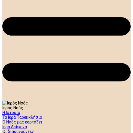
Ιερός Ναός
Η Ιστορία
Τα Ιερά Παρεκκλήσια
Ο Ναός μας εορτάζει
Ιερά Λείψανα
Οι διακονούντες