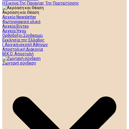
Η Εικόνα Της Παναγίας Της Πορταϊτίσσης
Ακρόαση και Θέαση
Αρχείο Newsletter
Φωτογραφικό υλικό
Αρχεία Βίντεο
Αρχεία Ήχου
Ορθόδοξοι Σύνδεσμοι
Εκκλησία της Ελλάδος
Ι. Αρχιεπισκοπή Αθηνών
Αποστολική Διακονία
Μ.Κ.Ο. Αποστολή
Ζωντανή σύνδεση