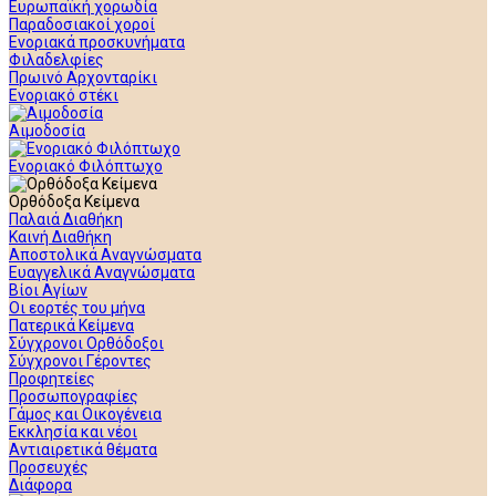
Ευρωπαϊκή χορωδία
Παραδοσιακοί χοροί
Ενοριακά προσκυνήματα
Φιλαδελφίες
Πρωινό Αρχονταρίκι
Ενοριακό στέκι
Αιμοδοσία
Ενοριακό Φιλόπτωχο
Ορθόδοξα Κείμενα
Παλαιά Διαθήκη
Καινή Διαθήκη
Αποστολικά Αναγνώσματα
Ευαγγελικά Αναγνώσματα
Βίοι Αγίων
Οι εορτές του μήνα
Πατερικά Κείμενα
Σύγχρονοι Ορθόδοξοι
Σύγχρονοι Γέροντες
Προφητείες
Προσωπογραφίες
Γάμος και Οικογένεια
Εκκλησία και νέοι
Αντιαιρετικά θέματα
Προσευχές
Διάφορα