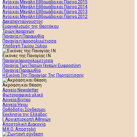
Αγία και Μεγάλη Εβδομάδα και Πάσχα 2015
Αγία και Μεγάλη Εβδομάδα και Πάσχα 2014
Αγία και Μεγάλη Εβδομάδα και Πάσχα 2013
Αγία και Μεγάλη Εβδομάδα και Πάσχα 2012
Δεκαπενταύγουστος
Ευαγγελισμός της Θεοτόκου
Τριών Ιεραρχών
Παναγία η Παραμυθία
Παναγία η Ιεροσολυμίτισσα
Υποδοχή Τιμίου Ξύλου
Εικόνες της Παναγίας Ι.Ν.
Παναγία Ιεροσολυμίτισσα
Παναγία Των Πασών Γενεών Ευφροσύνη
Παναγία Παραμυθία
Η Εικόνα Της Παναγίας Της Πορταϊτίσσης
Ακρόαση και Θέαση
Αρχείο Newsletter
Φωτογραφικό υλικό
Αρχεία Βίντεο
Αρχεία Ήχου
Ορθόδοξοι Σύνδεσμοι
Εκκλησία της Ελλάδος
Ι. Αρχιεπισκοπή Αθηνών
Αποστολική Διακονία
Μ.Κ.Ο. Αποστολή