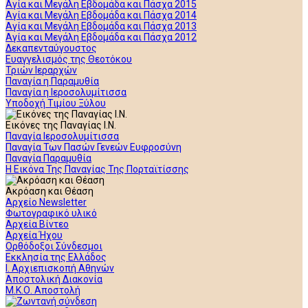
Αγία και Μεγάλη Εβδομάδα και Πάσχα 2015
Αγία και Μεγάλη Εβδομάδα και Πάσχα 2014
Αγία και Μεγάλη Εβδομάδα και Πάσχα 2013
Αγία και Μεγάλη Εβδομάδα και Πάσχα 2012
Δεκαπενταύγουστος
Ευαγγελισμός της Θεοτόκου
Τριών Ιεραρχών
Παναγία η Παραμυθία
Παναγία η Ιεροσολυμίτισσα
Υποδοχή Τιμίου Ξύλου
Εικόνες της Παναγίας Ι.Ν.
Παναγία Ιεροσολυμίτισσα
Παναγία Των Πασών Γενεών Ευφροσύνη
Παναγία Παραμυθία
Η Εικόνα Της Παναγίας Της Πορταϊτίσσης
Ακρόαση και Θέαση
Αρχείο Newsletter
Φωτογραφικό υλικό
Αρχεία Βίντεο
Αρχεία Ήχου
Ορθόδοξοι Σύνδεσμοι
Εκκλησία της Ελλάδος
Ι. Αρχιεπισκοπή Αθηνών
Αποστολική Διακονία
Μ.Κ.Ο. Αποστολή