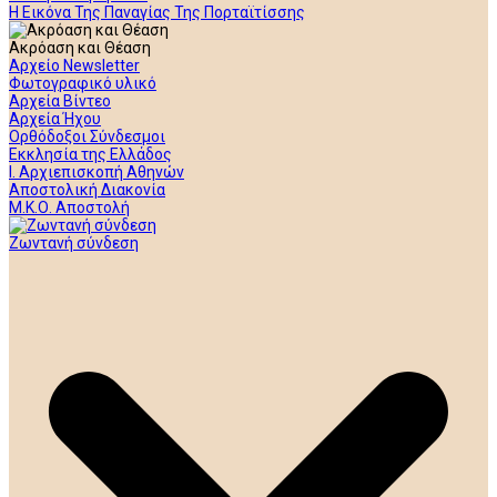
Η Εικόνα Της Παναγίας Της Πορταϊτίσσης
Ακρόαση και Θέαση
Αρχείο Newsletter
Φωτογραφικό υλικό
Αρχεία Βίντεο
Αρχεία Ήχου
Ορθόδοξοι Σύνδεσμοι
Εκκλησία της Ελλάδος
Ι. Αρχιεπισκοπή Αθηνών
Αποστολική Διακονία
Μ.Κ.Ο. Αποστολή
Ζωντανή σύνδεση