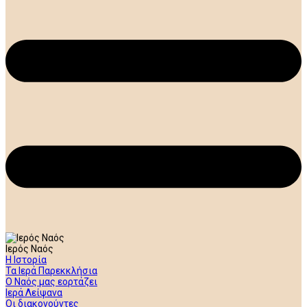
Ιερός Ναός
Η Ιστορία
Τα Ιερά Παρεκκλήσια
Ο Ναός μας εορτάζει
Ιερά Λείψανα
Οι διακονούντες