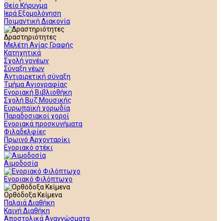
Θείο Κήρυγμα
Ιερά Εξομολόγηση
Ποιμαντική Διακονία
Δραστηριότητες
Μελέτη Αγίας Γραφής
Κατηχητικά
Σχολή γονέων
Σύναξη νέων
Αντιαιρετική σύναξη
Τμήμα Αγιογραφίας
Ενοριακή Βιβλιοθήκη
Σχολή Βυζ Μουσικής
Ευρωπαϊκή χορωδία
Παραδοσιακοί χοροί
Ενοριακά προσκυνήματα
Φιλαδελφίες
Πρωινό Αρχονταρίκι
Ενοριακό στέκι
Αιμοδοσία
Ενοριακό Φιλόπτωχο
Ορθόδοξα Κείμενα
Παλαιά Διαθήκη
Καινή Διαθήκη
Αποστολικά Αναγνώσματα