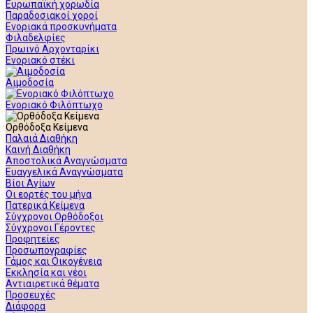
Ευρωπαϊκή χορωδία
Παραδοσιακοί χοροί
Ενοριακά προσκυνήματα
Φιλαδελφίες
Πρωινό Αρχονταρίκι
Ενοριακό στέκι
Αιμοδοσία
Ενοριακό Φιλόπτωχο
Ορθόδοξα Κείμενα
Παλαιά Διαθήκη
Καινή Διαθήκη
Αποστολικά Αναγνώσματα
Ευαγγελικά Αναγνώσματα
Βίοι Αγίων
Οι εορτές του μήνα
Πατερικά Κείμενα
Σύγχρονοι Ορθόδοξοι
Σύγχρονοι Γέροντες
Προφητείες
Προσωπογραφίες
Γάμος και Οικογένεια
Εκκλησία και νέοι
Αντιαιρετικά θέματα
Προσευχές
Διάφορα