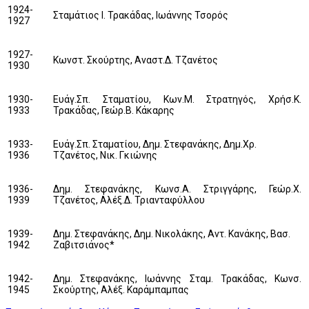
1924-
Σταµάτιος Ι. Τρακάδας, Ιωάννης Τσορός
1927
1927-
Κωνστ. Σκούρτης, Αναστ.∆. Τζανέτος
1930
1930-
Ευάγ.Σπ. Σταµατίου, Κων.Μ. Στρατηγός, Χρήσ.Κ.
1933
Τρακάδας, Γεώρ.Β. Κάκαρης
1933-
Ευάγ.Σπ. Σταµατίου, ∆ηµ. Στεφανάκης, ∆ηµ.Χρ.
1936
Τζανέτος, Νικ. Γκιώνης
1936-
∆ηµ. Στεφανάκης, Κωνσ.Α. Στριγγάρης, Γεώρ.Χ.
1939
Τζανέτος, Αλέξ.∆. Τριανταφύλλου
1939-
∆ηµ. Στεφανάκης, ∆ηµ. Νικολάκης, Αντ. Κανάκης, Βασ.
1942
Ζαβιτσιάνος*
1942-
∆ηµ. Στεφανάκης, Ιωάννης Σταµ. Τρακάδας, Κωνσ.
1945
Σκούρτης, Αλέξ. Καράµπαµπας