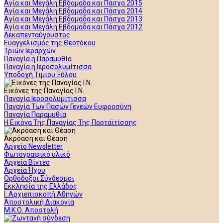
Αγία και Μεγάλη Εβδομάδα και Πάσχα 2015
Αγία και Μεγάλη Εβδομάδα και Πάσχα 2014
Αγία και Μεγάλη Εβδομάδα και Πάσχα 2013
Αγία και Μεγάλη Εβδομάδα και Πάσχα 2012
Δεκαπενταύγουστος
Ευαγγελισμός της Θεοτόκου
Τριών Ιεραρχών
Παναγία η Παραμυθία
Παναγία η Ιεροσολυμίτισσα
Υποδοχή Τιμίου Ξύλου
Εικόνες της Παναγίας Ι.Ν.
Παναγία Ιεροσολυμίτισσα
Παναγία Των Πασών Γενεών Ευφροσύνη
Παναγία Παραμυθία
Η Εικόνα Της Παναγίας Της Πορταϊτίσσης
Ακρόαση και Θέαση
Αρχείο Newsletter
Φωτογραφικό υλικό
Αρχεία Βίντεο
Αρχεία Ήχου
Ορθόδοξοι Σύνδεσμοι
Εκκλησία της Ελλάδος
Ι. Αρχιεπισκοπή Αθηνών
Αποστολική Διακονία
Μ.Κ.Ο. Αποστολή