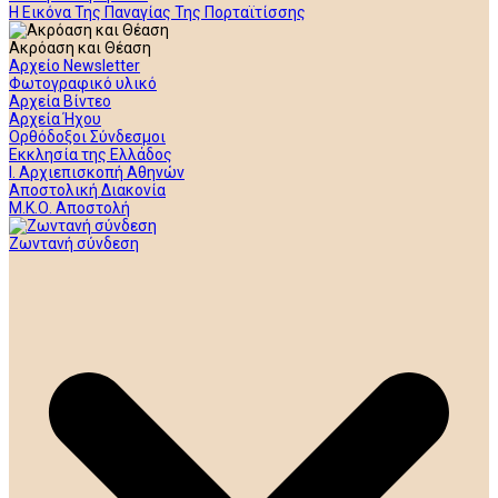
Η Εικόνα Της Παναγίας Της Πορταϊτίσσης
Ακρόαση και Θέαση
Αρχείο Newsletter
Φωτογραφικό υλικό
Αρχεία Βίντεο
Αρχεία Ήχου
Ορθόδοξοι Σύνδεσμοι
Εκκλησία της Ελλάδος
Ι. Αρχιεπισκοπή Αθηνών
Αποστολική Διακονία
Μ.Κ.Ο. Αποστολή
Ζωντανή σύνδεση