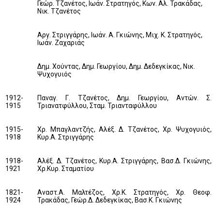
Γεώρ. Τζανέτος, Ιωάν. Στρατηγός, Κων. Αλ. Τρακάδας,
Νικ. Τζανέτος
Αργ. Στριγγάρης, Ιωάν. Α. Γκιώνης, Μιχ. Κ. Στρατηγός,
Ιωάν. Ζαχαριάς
∆ηµ. Χούντας, ∆ηµ. Γεωργίου, ∆ηµ. ∆εδεγκίκας, Νικ.
Ψυχογυιός
1912-
Παναγ. Γ. Τζανέτος, ∆ηµ. Γεωργίου, Αντών. Σ.
1915
Τριανατφύλλου, Σταµ. Τριανταφύλλου
1915-
Χρ. Μπαγλαντζής, Αλέξ. ∆. Τζανέτος, Χρ. Ψυχογυιός,
1918
Κυρ.Α. Στριγγάρης
1918-
Αλέξ. ∆. Τζανέτος, Κυρ.Α. Στριγγάρης, Βασ.∆. Γκιώνης,
1921
Χρ.Κυρ. Σταµατίου
1821-
Αναστ.Α. Μαλτέζος, Χρ.Κ. Στρατηγός, Χρ. Θεοφ.
1924
Τρακάδας, Γεώρ.∆. ∆εδεγκίκας, Βασ.Κ. Γκιώνης