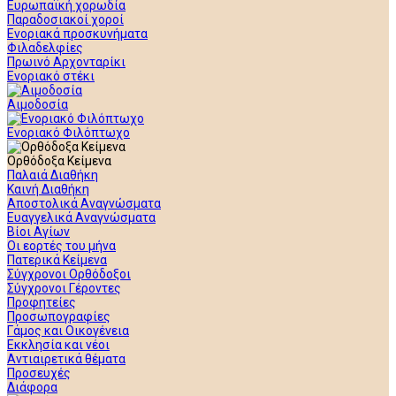
Ευρωπαϊκή χορωδία
Παραδοσιακοί χοροί
Ενοριακά προσκυνήματα
Φιλαδελφίες
Πρωινό Αρχονταρίκι
Ενοριακό στέκι
Αιμοδοσία
Ενοριακό Φιλόπτωχο
Ορθόδοξα Κείμενα
Παλαιά Διαθήκη
Καινή Διαθήκη
Αποστολικά Αναγνώσματα
Ευαγγελικά Αναγνώσματα
Βίοι Αγίων
Οι εορτές του μήνα
Πατερικά Κείμενα
Σύγχρονοι Ορθόδοξοι
Σύγχρονοι Γέροντες
Προφητείες
Προσωπογραφίες
Γάμος και Οικογένεια
Εκκλησία και νέοι
Αντιαιρετικά θέματα
Προσευχές
Διάφορα