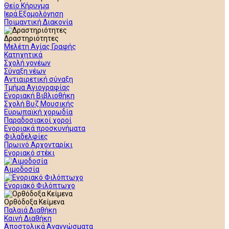
Θείο Κήρυγμα
Ιερά Εξομολόγηση
Ποιμαντική Διακονία
Δραστηριότητες
Μελέτη Αγίας Γραφής
Κατηχητικά
Σχολή γονέων
Σύναξη νέων
Αντιαιρετική σύναξη
Τμήμα Αγιογραφίας
Ενοριακή Βιβλιοθήκη
Σχολή Βυζ Μουσικής
Ευρωπαϊκή χορωδία
Παραδοσιακοί χοροί
Ενοριακά προσκυνήματα
Φιλαδελφίες
Πρωινό Αρχονταρίκι
Ενοριακό στέκι
Αιμοδοσία
Ενοριακό Φιλόπτωχο
Ορθόδοξα Κείμενα
Παλαιά Διαθήκη
Καινή Διαθήκη
Αποστολικά Αναγνώσματα