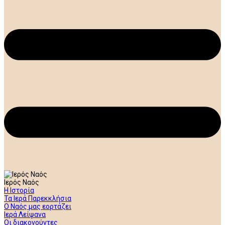
Ιερός Ναός
Η Ιστορία
Τα Ιερά Παρεκκλήσια
Ο Ναός μας εορτάζει
Ιερά Λείψανα
Οι διακονούντες