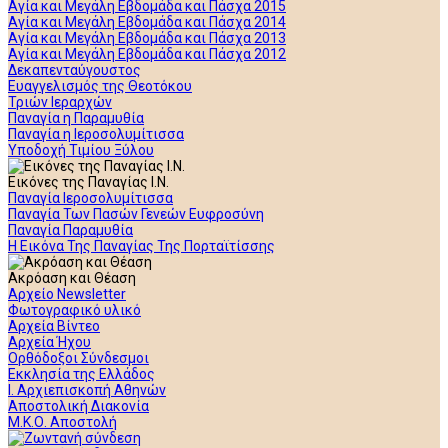
Αγία και Μεγάλη Εβδομάδα και Πάσχα 2015
Αγία και Μεγάλη Εβδομάδα και Πάσχα 2014
Αγία και Μεγάλη Εβδομάδα και Πάσχα 2013
Αγία και Μεγάλη Εβδομάδα και Πάσχα 2012
Δεκαπενταύγουστος
Ευαγγελισμός της Θεοτόκου
Τριών Ιεραρχών
Παναγία η Παραμυθία
Παναγία η Ιεροσολυμίτισσα
Υποδοχή Τιμίου Ξύλου
Εικόνες της Παναγίας Ι.Ν.
Παναγία Ιεροσολυμίτισσα
Παναγία Των Πασών Γενεών Ευφροσύνη
Παναγία Παραμυθία
Η Εικόνα Της Παναγίας Της Πορταϊτίσσης
Ακρόαση και Θέαση
Αρχείο Newsletter
Φωτογραφικό υλικό
Αρχεία Βίντεο
Αρχεία Ήχου
Ορθόδοξοι Σύνδεσμοι
Εκκλησία της Ελλάδος
Ι. Αρχιεπισκοπή Αθηνών
Αποστολική Διακονία
Μ.Κ.Ο. Αποστολή