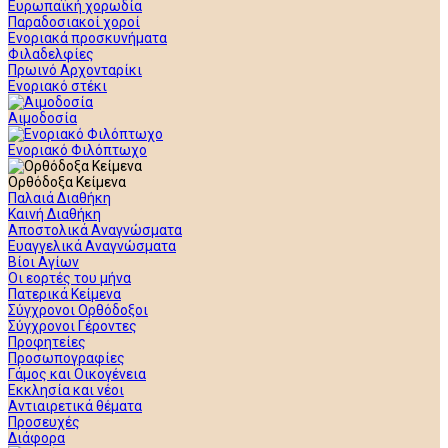
Ευρωπαϊκή χορωδία
Παραδοσιακοί χοροί
Ενοριακά προσκυνήματα
Φιλαδελφίες
Πρωινό Αρχονταρίκι
Ενοριακό στέκι
Αιμοδοσία
Ενοριακό Φιλόπτωχο
Ορθόδοξα Κείμενα
Παλαιά Διαθήκη
Καινή Διαθήκη
Αποστολικά Αναγνώσματα
Ευαγγελικά Αναγνώσματα
Βίοι Αγίων
Οι εορτές του μήνα
Πατερικά Κείμενα
Σύγχρονοι Ορθόδοξοι
Σύγχρονοι Γέροντες
Προφητείες
Προσωπογραφίες
Γάμος και Οικογένεια
Εκκλησία και νέοι
Αντιαιρετικά θέματα
Προσευχές
Διάφορα