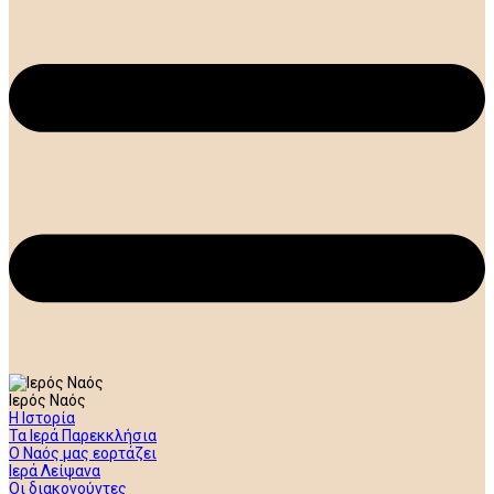
Ιερός Ναός
Η Ιστορία
Τα Ιερά Παρεκκλήσια
Ο Ναός μας εορτάζει
Ιερά Λείψανα
Οι διακονούντες