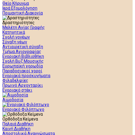
Θείο Κήρυγμα
Ιερά Εξομολόγηση
Ποιμαντική Διακονία
Δραστηριότητες
Μελέτη Αγίας Γραφής
Κατηχητικά
Σχολή γονέων
Σύναξη νέων
Αντιαιρετική σύναξη
Τμήμα Αγιογραφίας
Ενοριακή Βιβλιοθήκη
Σχολή Βυζ Μουσικής
Ευρωπαϊκή χορωδία
Παραδοσιακοί χοροί
Ενοριακά προσκυνήματα
Φιλαδελφίες
Πρωινό Αρχονταρίκι
Ενοριακό στέκι
Αιμοδοσία
Ενοριακό Φιλόπτωχο
Ορθόδοξα Κείμενα
Παλαιά Διαθήκη
Καινή Διαθήκη
Αποστολικά Αναγνώσματα