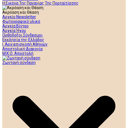
Η Εικόνα Της Παναγίας Της Πορταϊτίσσης
Ακρόαση και Θέαση
Αρχείο Newsletter
Φωτογραφικό υλικό
Αρχεία Βίντεο
Αρχεία Ήχου
Ορθόδοξοι Σύνδεσμοι
Εκκλησία της Ελλάδος
Ι. Αρχιεπισκοπή Αθηνών
Αποστολική Διακονία
Μ.Κ.Ο. Αποστολή
Ζωντανή σύνδεση