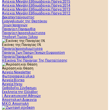
Αγία και Μεγάλη Εβδομάδα και Πάσχα 2015
Αγία και Μεγάλη Εβδομάδα και Πάσχα 2014
Αγία και Μεγάλη Εβδομάδα και Πάσχα 2013
Αγία και Μεγάλη Εβδομάδα και Πάσχα 2012
Δεκαπενταύγουστος
Ευαγγελισμός της Θεοτόκου
Τριών Ιεραρχών
Παναγία η Παραμυθία
Παναγία η Ιεροσολυμίτισσα
Υποδοχή Τιμίου Ξύλου
Εικόνες της Παναγίας Ι.Ν.
Παναγία Ιεροσολυμίτισσα
Παναγία Των Πασών Γενεών Ευφροσύνη
Παναγία Παραμυθία
Η Εικόνα Της Παναγίας Της Πορταϊτίσσης
Ακρόαση και Θέαση
Αρχείο Newsletter
Φωτογραφικό υλικό
Αρχεία Βίντεο
Αρχεία Ήχου
Ορθόδοξοι Σύνδεσμοι
Εκκλησία της Ελλάδος
Ι. Αρχιεπισκοπή Αθηνών
Αποστολική Διακονία
Μ.Κ.Ο. Αποστολή