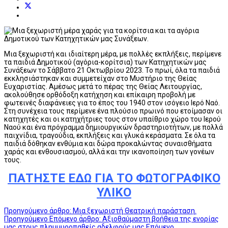
Μια ξεχωριστή και ιδιαίτερη μέρα, με πολλές εκπλήξεις, περίμενε
τα παιδιά Δημοτικού (αγόρια-κορίτσια) των Κατηχητικών μας
Συνάξεων το Σάββατο 21 Οκτωβρίου 2023. Το πρωί, όλα τα παιδιά
εκκλησιάστηκαν και συμμετείχαν στο Μυστήριο της Θείας
Ευχαριστίας. Αμέσως μετά το πέρας της Θείας Λειτουργίας,
ακολούθησε ορθόδοξη κατήχηση και επίκαιρη προβολή με
φωτεινές διαφάνειες για το έπος του 1940 στον ισόγειο Ιερό Ναό.
Στη συνέχεια τους περίμενε ένα πλούσιο πρωινό που ετοίμασαν οι
κατηχητές και οι κατηχήτριες τους στον υπαίθριο χώρο του Ιερού
Ναού και ένα πρόγραμμα δημιουργικών δραστηριοτήτων, με πολλά
παιχνίδια, τραγούδια, εκπλήξεις και γλυκά κεράσματα. Σε όλα τα
παιδιά δόθηκαν ενθύμια και δώρα προκαλώντας συναισθήματα
χαράς και ενθουσιασμού, αλλά και την ικανοποίηση των γονέων
τους.
ΠΑΤΗΣΤΕ ΕΔΩ ΓΙΑ ΤΟ ΦΩΤΟΓΡΑΦΙΚΟ
ΥΛΙΚΟ
Προηγούμενο άρθρο: Μια ξεχωριστή Θεατρική παράσταση.
Προηγούμενο
Επόμενο άρθρο: Αξιοθαύμαστη βοήθεια της ενορίας
μας στους πλημμυροπαθείς αδελφούς μας
Επόμενο