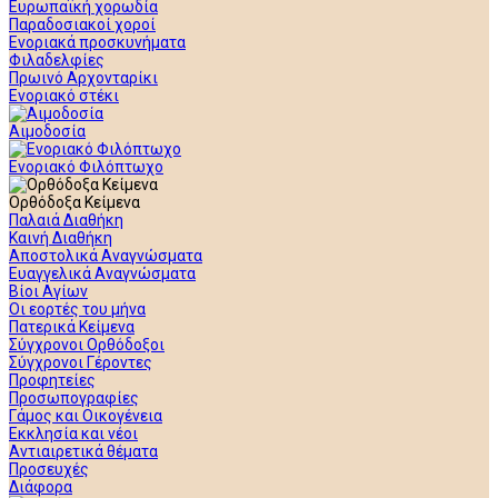
Ευρωπαϊκή χορωδία
Παραδοσιακοί χοροί
Ενοριακά προσκυνήματα
Φιλαδελφίες
Πρωινό Αρχονταρίκι
Ενοριακό στέκι
Αιμοδοσία
Ενοριακό Φιλόπτωχο
Ορθόδοξα Κείμενα
Παλαιά Διαθήκη
Καινή Διαθήκη
Αποστολικά Αναγνώσματα
Ευαγγελικά Αναγνώσματα
Βίοι Αγίων
Οι εορτές του μήνα
Πατερικά Κείμενα
Σύγχρονοι Ορθόδοξοι
Σύγχρονοι Γέροντες
Προφητείες
Προσωπογραφίες
Γάμος και Οικογένεια
Εκκλησία και νέοι
Αντιαιρετικά θέματα
Προσευχές
Διάφορα