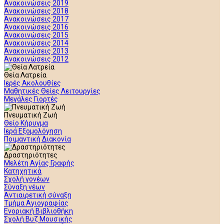
Ανακοινώσεις 2019
Ανακοινώσεις 2018
Ανακοινώσεις 2017
Ανακοινώσεις 2016
Ανακοινώσεις 2015
Ανακοινώσεις 2014
Ανακοινώσεις 2013
Ανακοινώσεις 2012
Θεία Λατρεία
Ιερές Ακολουθίες
Μαθητικές Θείες Λειτουργίες
Μεγάλες Γιορτές
Πνευματική Ζωή
Θείο Κήρυγμα
Ιερά Εξομολόγηση
Ποιμαντική Διακονία
Δραστηριότητες
Μελέτη Αγίας Γραφής
Κατηχητικά
Σχολή γονέων
Σύναξη νέων
Αντιαιρετική σύναξη
Τμήμα Αγιογραφίας
Ενοριακή Βιβλιοθήκη
Σχολή Βυζ Μουσικής