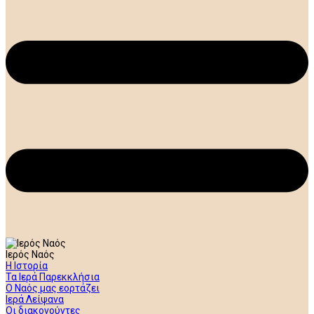
Ιερός Ναός
Η Ιστορία
Τα Ιερά Παρεκκλήσια
Ο Ναός μας εορτάζει
Ιερά Λείψανα
Οι διακονούντες