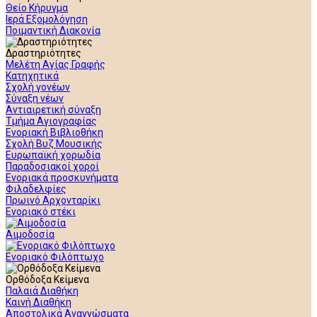
Θείο Κήρυγμα
Ιερά Εξομολόγηση
Ποιμαντική Διακονία
Δραστηριότητες
Μελέτη Αγίας Γραφής
Κατηχητικά
Σχολή γονέων
Σύναξη νέων
Αντιαιρετική σύναξη
Τμήμα Αγιογραφίας
Ενοριακή Βιβλιοθήκη
Σχολή Βυζ Μουσικής
Ευρωπαϊκή χορωδία
Παραδοσιακοί χοροί
Ενοριακά προσκυνήματα
Φιλαδελφίες
Πρωινό Αρχονταρίκι
Ενοριακό στέκι
Αιμοδοσία
Ενοριακό Φιλόπτωχο
Ορθόδοξα Κείμενα
Παλαιά Διαθήκη
Καινή Διαθήκη
Αποστολικά Αναγνώσματα