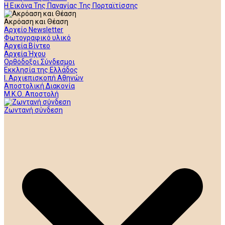
Η Εικόνα Της Παναγίας Της Πορταϊτίσσης
Ακρόαση και Θέαση
Αρχείο Newsletter
Φωτογραφικό υλικό
Αρχεία Βίντεο
Αρχεία Ήχου
Ορθόδοξοι Σύνδεσμοι
Εκκλησία της Ελλάδος
Ι. Αρχιεπισκοπή Αθηνών
Αποστολική Διακονία
Μ.Κ.Ο. Αποστολή
Ζωντανή σύνδεση