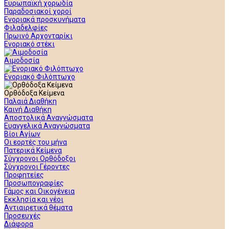
Ευρωπαϊκή χορωδία
Παραδοσιακοί χοροί
Ενοριακά προσκυνήματα
Φιλαδελφίες
Πρωινό Αρχονταρίκι
Ενοριακό στέκι
Αιμοδοσία
Ενοριακό Φιλόπτωχο
Ορθόδοξα Κείμενα
Παλαιά Διαθήκη
Καινή Διαθήκη
Αποστολικά Αναγνώσματα
Ευαγγελικά Αναγνώσματα
Βίοι Αγίων
Οι εορτές του μήνα
Πατερικά Κείμενα
Σύγχρονοι Ορθόδοξοι
Σύγχρονοι Γέροντες
Προφητείες
Προσωπογραφίες
Γάμος και Οικογένεια
Εκκλησία και νέοι
Αντιαιρετικά θέματα
Προσευχές
Διάφορα