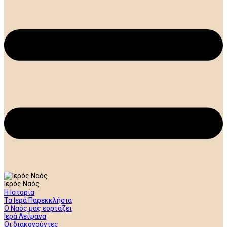
Ιερός Ναός
Η Ιστορία
Τα Ιερά Παρεκκλήσια
Ο Ναός μας εορτάζει
Ιερά Λείψανα
Οι διακονούντες