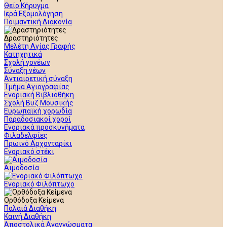
Θείο Κήρυγμα
Ιερά Εξομολόγηση
Ποιμαντική Διακονία
Δραστηριότητες
Μελέτη Αγίας Γραφής
Κατηχητικά
Σχολή γονέων
Σύναξη νέων
Αντιαιρετική σύναξη
Τμήμα Αγιογραφίας
Ενοριακή Βιβλιοθήκη
Σχολή Βυζ Μουσικής
Ευρωπαϊκή χορωδία
Παραδοσιακοί χοροί
Ενοριακά προσκυνήματα
Φιλαδελφίες
Πρωινό Αρχονταρίκι
Ενοριακό στέκι
Αιμοδοσία
Ενοριακό Φιλόπτωχο
Ορθόδοξα Κείμενα
Παλαιά Διαθήκη
Καινή Διαθήκη
Αποστολικά Αναγνώσματα