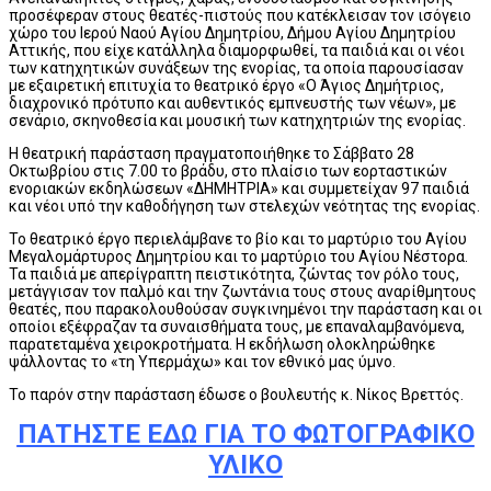
προσέφεραν στους θεατές-πιστούς που κατέκλεισαν τον ισόγειο
χώρο του Ιερού Ναού Αγίου Δημητρίου, Δήμου Αγίου Δημητρίου
Αττικής, που είχε κατάλληλα διαμορφωθεί, τα παιδιά και οι νέοι
των κατηχητικών συνάξεων της ενορίας, τα οποία παρουσίασαν
με εξαιρετική επιτυχία το θεατρικό έργο «Ο Άγιος Δημήτριος,
διαχρονικό πρότυπο και αυθεντικός εμπνευστής των νέων», με
σενάριο, σκηνοθεσία και μουσική των κατηχητριών της ενορίας.
Η θεατρική παράσταση πραγματοποιήθηκε το Σάββατο 28
Οκτωβρίου στις 7.00 το βράδυ, στο πλαίσιο των εορταστικών
ενοριακών εκδηλώσεων «ΔΗΜΗΤΡΙΑ» και συμμετείχαν 97 παιδιά
και νέοι υπό την καθοδήγηση των στελεχών νεότητας της ενορίας.
Το θεατρικό έργο περιελάμβανε το βίο και το μαρτύριο του Αγίου
Μεγαλομάρτυρος Δημητρίου και το μαρτύριο του Αγίου Νέστορα.
Τα παιδιά με απερίγραπτη πειστικότητα, ζώντας τον ρόλο τους,
μετάγγισαν τον παλμό και την ζωντάνια τους στους αναρίθμητους
θεατές, που παρακολουθούσαν συγκινημένοι την παράσταση και οι
οποίοι εξέφραζαν τα συναισθήματα τους, με επαναλαμβανόμενα,
παρατεταμένα χειροκροτήματα. Η εκδήλωση ολοκληρώθηκε
ψάλλοντας το «τη Υπερμάχω» και τον εθνικό μας ύμνο.
Το παρόν στην παράσταση έδωσε ο βουλευτής κ. Νίκος Βρεττός.
ΠΑΤΗΣΤΕ ΕΔΩ ΓΙΑ ΤΟ ΦΩΤΟΓΡΑΦΙΚΟ
ΥΛΙΚΟ