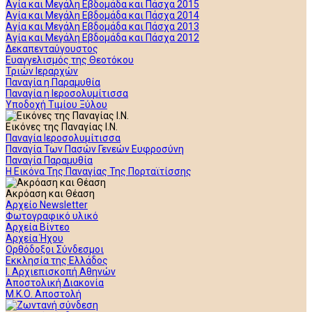
Αγία και Μεγάλη Εβδομάδα και Πάσχα 2015
Αγία και Μεγάλη Εβδομάδα και Πάσχα 2014
Αγία και Μεγάλη Εβδομάδα και Πάσχα 2013
Αγία και Μεγάλη Εβδομάδα και Πάσχα 2012
Δεκαπενταύγουστος
Ευαγγελισμός της Θεοτόκου
Τριών Ιεραρχών
Παναγία η Παραμυθία
Παναγία η Ιεροσολυμίτισσα
Υποδοχή Τιμίου Ξύλου
Εικόνες της Παναγίας Ι.Ν.
Παναγία Ιεροσολυμίτισσα
Παναγία Των Πασών Γενεών Ευφροσύνη
Παναγία Παραμυθία
Η Εικόνα Της Παναγίας Της Πορταϊτίσσης
Ακρόαση και Θέαση
Αρχείο Newsletter
Φωτογραφικό υλικό
Αρχεία Βίντεο
Αρχεία Ήχου
Ορθόδοξοι Σύνδεσμοι
Εκκλησία της Ελλάδος
Ι. Αρχιεπισκοπή Αθηνών
Αποστολική Διακονία
Μ.Κ.Ο. Αποστολή