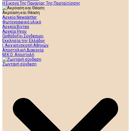
Η Εικόνα Της Παναγίας Της Πορταϊτίσσης
Ακρόαση και Θέαση
Αρχείο Newsletter
Φωτογραφικό υλικό
Αρχεία Βίντεο
Αρχεία Ήχου
Ορθόδοξοι Σύνδεσμοι
Εκκλησία της Ελλάδος
Ι. Αρχιεπισκοπή Αθηνών
Αποστολική Διακονία
Μ.Κ.Ο. Αποστολή
Ζωντανή σύνδεση