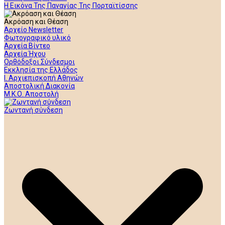
Η Εικόνα Της Παναγίας Της Πορταϊτίσσης
Ακρόαση και Θέαση
Αρχείο Newsletter
Φωτογραφικό υλικό
Αρχεία Βίντεο
Αρχεία Ήχου
Ορθόδοξοι Σύνδεσμοι
Εκκλησία της Ελλάδος
Ι. Αρχιεπισκοπή Αθηνών
Αποστολική Διακονία
Μ.Κ.Ο. Αποστολή
Ζωντανή σύνδεση