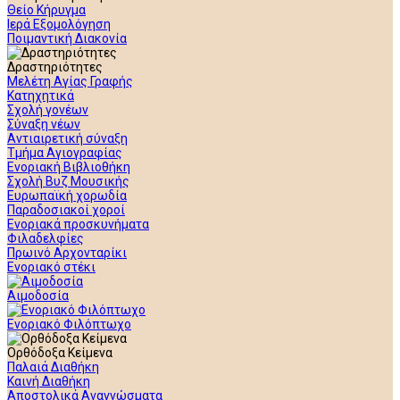
Θείο Κήρυγμα
Ιερά Εξομολόγηση
Ποιμαντική Διακονία
Δραστηριότητες
Μελέτη Αγίας Γραφής
Κατηχητικά
Σχολή γονέων
Σύναξη νέων
Αντιαιρετική σύναξη
Τμήμα Αγιογραφίας
Ενοριακή Βιβλιοθήκη
Σχολή Βυζ Μουσικής
Ευρωπαϊκή χορωδία
Παραδοσιακοί χοροί
Ενοριακά προσκυνήματα
Φιλαδελφίες
Πρωινό Αρχονταρίκι
Ενοριακό στέκι
Αιμοδοσία
Ενοριακό Φιλόπτωχο
Ορθόδοξα Κείμενα
Παλαιά Διαθήκη
Καινή Διαθήκη
Αποστολικά Αναγνώσματα