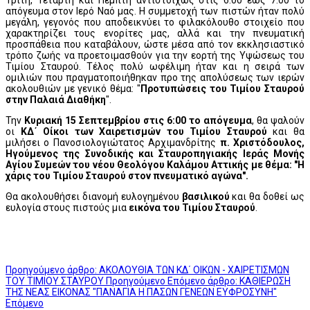
Τρίτη, Τετάρτη και Πέμπτη αντιστοίχως στις 6:00 έως 7:00 το
απόγευμα στον Ιερό Ναό μας. Η συμμετοχή των πιστών ήταν πολύ
μεγάλη, γεγονός που αποδεικνύει το φιλακόλουθο στοιχείο που
χαρακτηρίζει τους ενορίτες μας, αλλά και την πνευματική
προσπάθεια που καταβάλουν, ώστε μέσα από τον εκκλησιαστικό
τρόπο ζωής να προετοιμασθούν για την εορτή της Υψώσεως του
Τιμίου Σταυρού. Τέλος πολύ ωφέλιμη ήταν και η σειρά των
ομιλιών που πραγματοποιήθηκαν προ της απολύσεως των ιερών
ακολουθιών με γενικό θέμα: "
Προτυπώσεις του Τιμίου Σταυρού
στην Παλαιά Διαθήκη
".
Την
Κυριακή 15 Σεπτεμβρίου στις 6:00 το απόγευμα
, θα ψαλούν
οι
ΚΔ΄ Οίκοι των Χαιρετισμών του Τιμίου Σταυρού
και θα
μιλήσει ο Πανοσιολογιώτατος Αρχιμανδρίτης
π. Χριστόδουλος,
Ηγούμενος της Συνοδικής και Σταυροπηγιακής Ιεράς Μονής
Αγίου Συμεών
του νέου Θεολόγου Καλάμου Αττικής με θέμα: "Η
χάρις του Τιμίου Σταυρού στον πνευματικό αγώνα".
Θα ακολουθήσει διανομή ευλογημένου
βασιλικού
και θα δοθεί ως
ευλογία στους πιστούς μια
εικόνα του Τιμίου Σταυρού
.
Προηγούμενο άρθρο: ΑΚΟΛΟΥΘΙΑ ΤΩΝ ΚΔ΄ ΟΙΚΩΝ - ΧΑΙΡΕΤΙΣΜΩΝ
ΤΟΥ ΤΙΜΙΟΥ ΣΤΑΥΡΟΥ
Προηγούμενο
Επόμενο άρθρο: ΚΑΘΙΕΡΩΣΗ
ΤΗΣ ΝΕΑΣ ΕΙΚΟΝΑΣ "ΠΑΝΑΓΙΑ Η ΠΑΣΩΝ ΓΕΝΕΩΝ ΕΥΦΡΟΣΥΝΗ"
Επόμενο