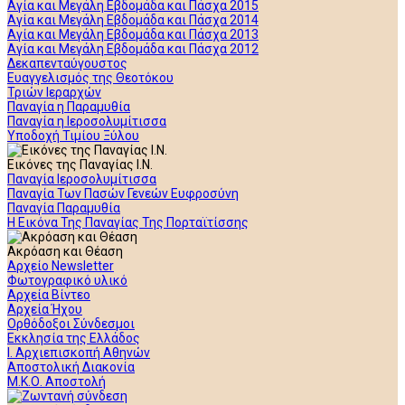
Αγία και Μεγάλη Εβδομάδα και Πάσχα 2015
Αγία και Μεγάλη Εβδομάδα και Πάσχα 2014
Αγία και Μεγάλη Εβδομάδα και Πάσχα 2013
Αγία και Μεγάλη Εβδομάδα και Πάσχα 2012
Δεκαπενταύγουστος
Ευαγγελισμός της Θεοτόκου
Τριών Ιεραρχών
Παναγία η Παραμυθία
Παναγία η Ιεροσολυμίτισσα
Υποδοχή Τιμίου Ξύλου
Εικόνες της Παναγίας Ι.Ν.
Παναγία Ιεροσολυμίτισσα
Παναγία Των Πασών Γενεών Ευφροσύνη
Παναγία Παραμυθία
Η Εικόνα Της Παναγίας Της Πορταϊτίσσης
Ακρόαση και Θέαση
Αρχείο Newsletter
Φωτογραφικό υλικό
Αρχεία Βίντεο
Αρχεία Ήχου
Ορθόδοξοι Σύνδεσμοι
Εκκλησία της Ελλάδος
Ι. Αρχιεπισκοπή Αθηνών
Αποστολική Διακονία
Μ.Κ.Ο. Αποστολή