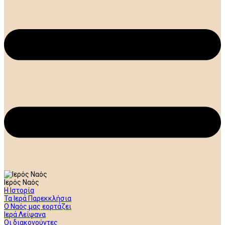
Ιερός Ναός
Η Ιστορία
Τα Ιερά Παρεκκλήσια
Ο Ναός μας εορτάζει
Ιερά Λείψανα
Οι διακονούντες