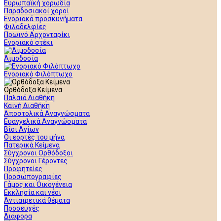
Ευρωπαϊκή χορωδία
Παραδοσιακοί χοροί
Ενοριακά προσκυνήματα
Φιλαδελφίες
Πρωινό Αρχονταρίκι
Ενοριακό στέκι
Αιμοδοσία
Ενοριακό Φιλόπτωχο
Ορθόδοξα Κείμενα
Παλαιά Διαθήκη
Καινή Διαθήκη
Αποστολικά Αναγνώσματα
Ευαγγελικά Αναγνώσματα
Βίοι Αγίων
Οι εορτές του μήνα
Πατερικά Κείμενα
Σύγχρονοι Ορθόδοξοι
Σύγχρονοι Γέροντες
Προφητείες
Προσωπογραφίες
Γάμος και Οικογένεια
Εκκλησία και νέοι
Αντιαιρετικά θέματα
Προσευχές
Διάφορα